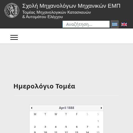
Σχολή Μηχανολόγων Μηχανικών ΕΜΠ
Τομέας Μηχανολογικών Κατασκευών
& Αυτομάτου Ελέγχου
Αναζήτηση
Type 2 or more characters for r
Ημερολόγιο Τομέα
April 1888
M
T
W
T
F
S
S
1
2
3
4
5
6
7
8
9
10
11
12
13
14
15