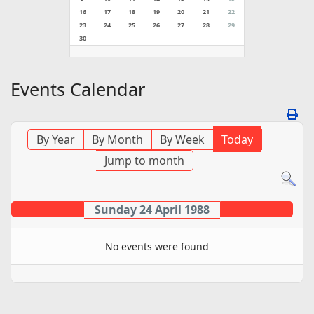
16
17
18
19
20
21
22
23
24
25
26
27
28
29
30
Events Calendar
By Year
By Month
By Week
Today
Jump to month
Sunday 24 April 1988
No events were found