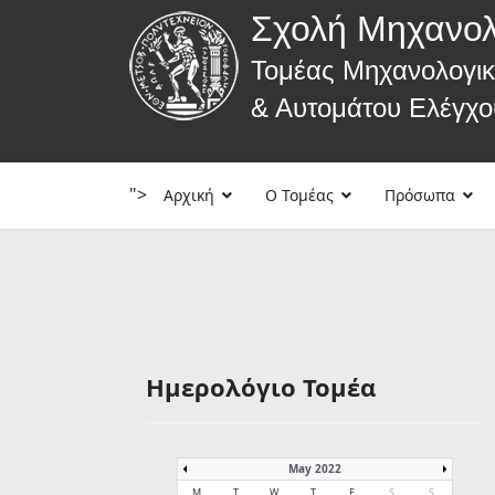
Σχολή Μηχανο
Τομέας Μηχανολογι
& Αυτομάτου Ελέγχο
">
Αρχική
Ο Τομέας
Πρόσωπα
Ημερολόγιο Τομέα
May 2022
M
T
W
T
F
S
S