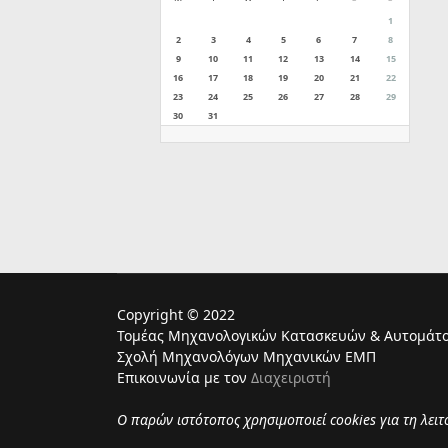
1
2
3
4
5
6
7
8
9
10
11
12
13
14
15
16
17
18
19
20
21
22
23
24
25
26
27
28
29
30
31
Copyright © 2022
Τομέας Μηχανολογικών Κατασκευών & Αυτομάτο
Σχολή Μηχανολόγων Μηχανικών ΕΜΠ
Επικοινωνία με τον
Διαχειριστή
Ο παρών ιστότοπος χρησιμoποιεί cookies για τη λει