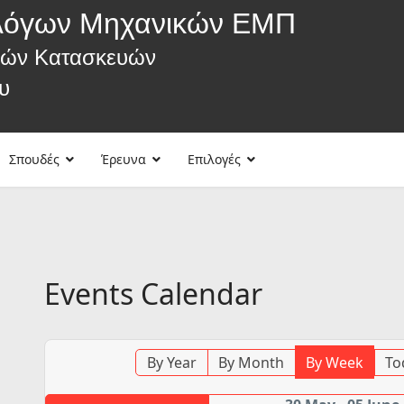
λόγων Μηχανικών ΕΜΠ
κών Κατασκευών
υ
Σπουδές
Έρευνα
Επιλογές
Events Calendar
By Year
By Month
By Week
To