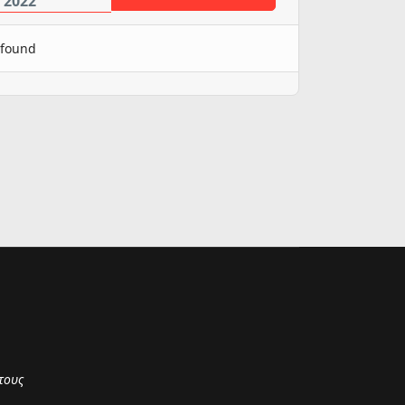
, 2022
 found
τους