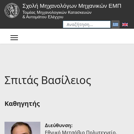
Σχολή Μηχανολόγων Μηχανικών ΕΜΠ
Τομέας Μηχανολογικών Κατασκευών
& Αυτομάτου Ελέγχου
Αναζήτηση
Type 2 or more characters for r
Σπιτάς Βασίλειος
Καθηγητής
Διεύθυνση:
Eθνικό Mετσόβιο Πολυτεχνείο,