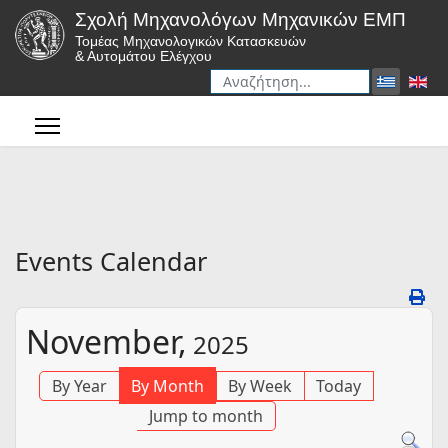
Σχολή Μηχανολόγων Μηχανικών ΕΜΠ
Τομέας Μηχανολογικών Κατασκευών
& Αυτομάτου Ελέγχου
Αναζήτηση
Type 2 or more characters for r
Events Calendar
November,
2025
By Year
By Month
By Week
Today
Jump to month