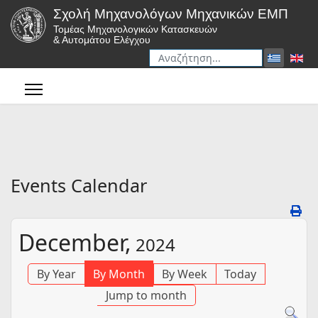
Σχολή Μηχανολόγων Μηχανικών ΕΜΠ
Τομέας Μηχανολογικών Κατασκευών
& Αυτομάτου Ελέγχου
Αναζήτηση
Type 2 or more characters for r
Events Calendar
December,
2024
By Year
By Month
By Week
Today
Jump to month