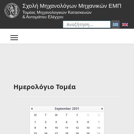
Σχολή Μηχανολόγων Μηχανικών ΕΜΠ
Τομέας Μηχανολογικών Κατασκευών
& Αυτομάτου Ελέγχου
Αναζήτηση
Type 2 or more characters for r
Ημερολόγιο Τομέα
September 2031
M
T
W
T
F
S
S
1
2
3
4
5
6
7
8
9
10
11
12
13
14
15
16
17
18
19
20
21