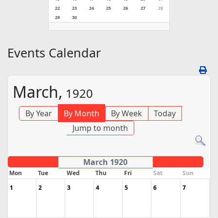
22
23
24
25
26
27
28
29
30
Events Calendar
March,
1920
By Year
By Month
By Week
Today
Jump to month
March 1920
Mon
Tue
Wed
Thu
Fri
Sat
Sun
1
2
3
4
5
6
7