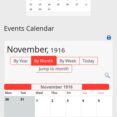
22
23
24
25
26
27
28
29
30
31
Events Calendar
November,
1916
By Year
By Month
By Week
Today
Jump to month
November 1916
Mon
Tue
Wed
Thu
Fri
Sat
Sun
30
31
1
2
3
4
5