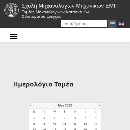
Σχολή Μηχανολόγων Μηχανικών ΕΜΠ
Τομέας Μηχανολογικών Κατασκευών
& Αυτομάτου Ελέγχου
Αναζήτηση
Type 2 or more characters for r
Ημερολόγιο Τομέα
May 2062
M
T
W
T
F
S
S
1
2
3
4
5
6
7
8
9
10
11
12
13
14
15
16
17
18
19
20
21