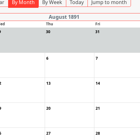
ar
By Month
By Week
Today
Jump to month
August 1891
ed
Thu
Fri
9
30
31
6
7
2
13
14
9
20
21
6
27
28