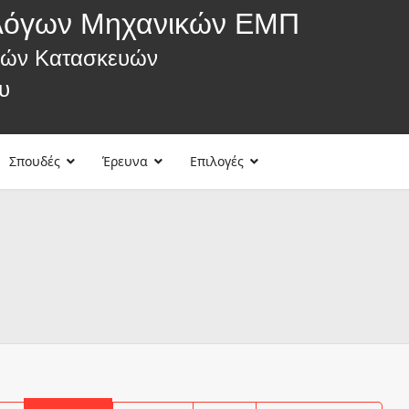
λόγων Μηχανικών ΕΜΠ
κών Κατασκευών
υ
Σπουδές
Έρευνα
Επιλογές