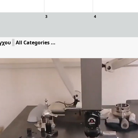
3
4
γχου
All Categories ...