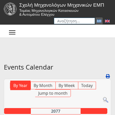
Σχολή Μηχανολόγων Μηχανικών ΕΜΠ
Τομέας Μηχανολογικών Κατασκευών
& Αυτομάτου Ελέγχου
Αναζήτηση
Type 2 or more characters for r
Events Calendar
By Year
By Month
By Week
Today
Jump to month
2077