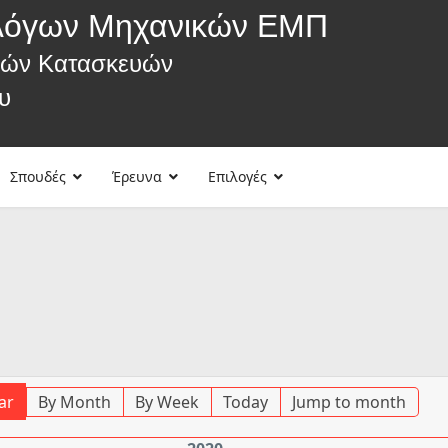
λόγων Μηχανικών ΕΜΠ
κών Κατασκευών
υ
Σπουδές
Έρευνα
Επιλογές
ar
By Month
By Week
Today
Jump to month