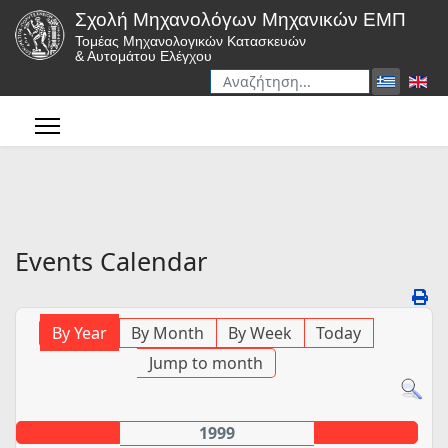
Σχολή Μηχανολόγων Μηχανικών ΕΜΠ
Τομέας Μηχανολογικών Κατασκευών
& Αυτομάτου Ελέγχου
Αναζήτηση
Type 2 or more characters for r
Events Calendar
By Year
By Month
By Week
Today
Jump to month
1999