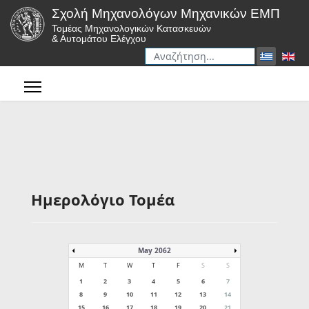
Σχολή Μηχανολόγων Μηχανικών ΕΜΠ
Τομέας Μηχανολογικών Κατασκευών
& Αυτομάτου Ελέγχου
Αναζήτηση
Type 2 or more characters for r
Ημερολόγιο Τομέα
May 2062
M
T
W
T
F
S
S
1
2
3
4
5
6
7
8
9
10
11
12
13
14
15
16
17
18
19
20
21