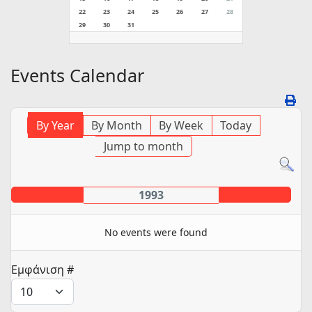
22
23
24
25
26
27
28
29
30
31
Events Calendar
By Year
By Month
By Week
Today
Jump to month
1993
No events were found
Pagination List Limit
Εμφάνιση #