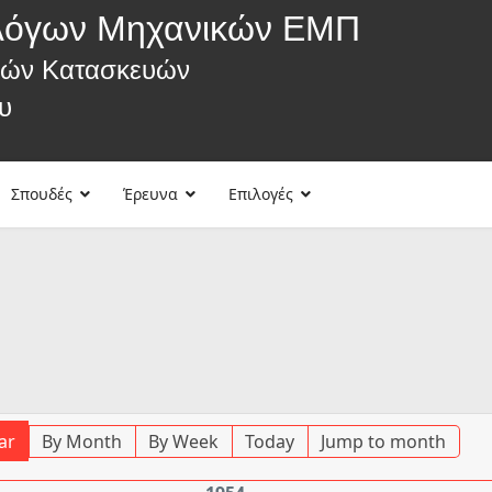
λόγων Μηχανικών ΕΜΠ
κών Κατασκευών
υ
Σπουδές
Έρευνα
Επιλογές
ar
By Month
By Week
Today
Jump to month