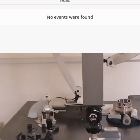
1954
No events were found
Pagination List Limit