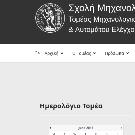
Σχολή Μηχανο
Τομέας Μηχανολογι
& Αυτομάτου Ελέγχο
">
Αρχική
Ο Τομέας
Πρόσωπα
Ημερολόγιο Τομέα
June 2015
M
T
W
T
F
S
S