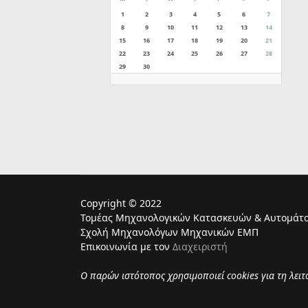
1
2
3
4
5
6
7
8
9
10
11
12
13
14
15
16
17
18
19
20
21
22
23
24
25
26
27
28
29
30
Copyright © 2022
Τομέας Μηχανολογικών Κατασκευών & Αυτομάτο
Σχολή Μηχανολόγων Μηχανικών ΕΜΠ
Επικοινωνία με τον
Διαχειριστή
Ο παρών ιστότοπος χρησιμoποιεί cookies για τη λει