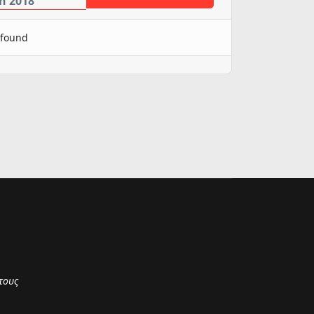
h 2018
 found
τους