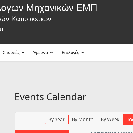
λόγων Μηχανικών ΕΜΠ
κών Κατασκευών
υ
Σπουδές
Έρευνα
Επιλογές
Events Calendar
By Year
By Month
By Week
To