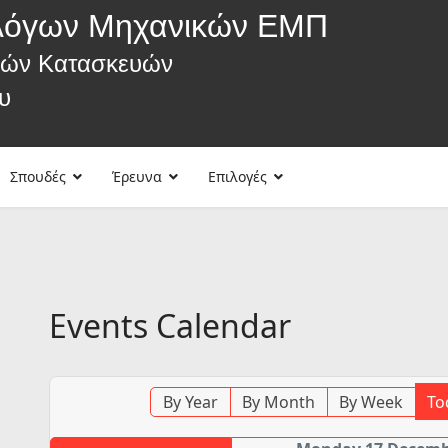
λόγων Μηχανικών ΕΜΠ
κών Κατασκευών
υ
Σπουδές
Έρευνα
Επιλογές
Events Calendar
By Year
By Month
By Week
To