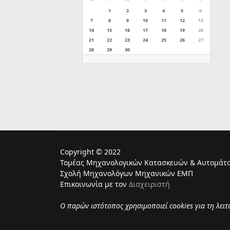
1
2
3
4
5
6
7
8
9
10
11
12
13
14
15
16
17
18
19
20
21
22
23
24
25
26
27
28
29
30
Copyright © 2022
Τομέας Μηχανολογικών Κατασκευών & Αυτομάτο
Σχολή Μηχανολόγων Μηχανικών ΕΜΠ
Επικοινωνία με τον
Διαχειριστή
Ο παρών ιστότοπος χρησιμoποιεί cookies για τη λει