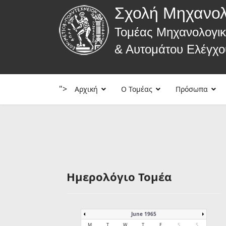
Σχολή Μηχανο
Τομέας Μηχανολογι
& Αυτομάτου Ελέγχο
">
Αρχική
Ο Τομέας
Πρόσωπα
Ημερολόγιο Τομέα
June 1965
M
T
W
T
F
S
S