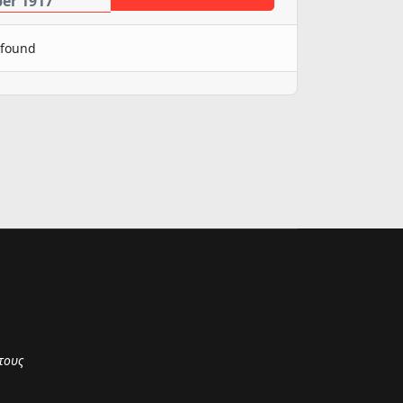
er 1917
 found
τους