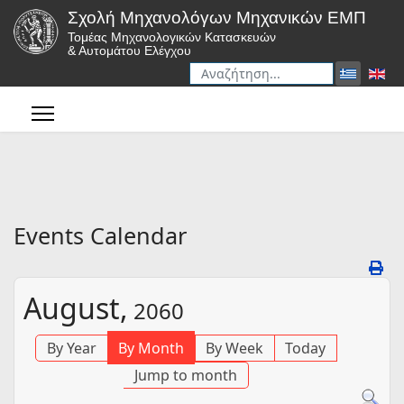
Σχολή Μηχανολόγων Μηχανικών ΕΜΠ
Τομέας Μηχανολογικών Κατασκευών
& Αυτομάτου Ελέγχου
Αναζήτηση
Type 2 or more characters for r
Events Calendar
August,
2060
By Year
By Month
By Week
Today
Jump to month