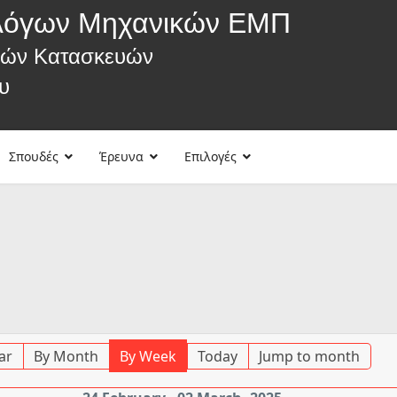
λόγων Μηχανικών ΕΜΠ
κών Κατασκευών
υ
Σπουδές
Έρευνα
Επιλογές
ar
By Month
By Week
Today
Jump to month