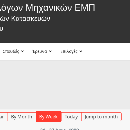
λόγων Μηχανικών ΕΜΠ
κών Κατασκευών
υ
Σπουδές
Έρευνα
Επιλογές
ar
By Month
By Week
Today
Jump to month