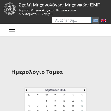
Σχολή Μηχανολόγων Μηχανικών ΕΜΠ
Τομέας Μηχανολογικών Κατασκευών
& Αυτομάτου Ελέγχου
Αναζήτηση
Type 2 or more characters for r
Ημερολόγιο Τομέα
September 2066
M
T
W
T
F
S
S
1
2
3
4
5
6
7
8
9
10
11
12
13
14
15
16
17
18
19