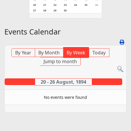
20
21
22
23
24
25
26
27
28
29
30
Events Calendar
By Year
By Month
By Week
Today
Jump to month
20 - 26 August, 1894
No events were found