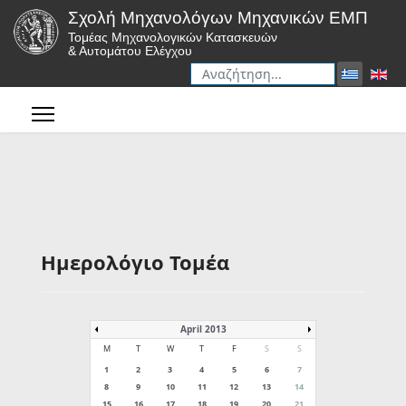
Σχολή Μηχανολόγων Μηχανικών ΕΜΠ
Τομέας Μηχανολογικών Κατασκευών
& Αυτομάτου Ελέγχου
Αναζήτηση
Type 2 or more characters for r
Ημερολόγιο Τομέα
April 2013
M
T
W
T
F
S
S
1
2
3
4
5
6
7
8
9
10
11
12
13
14
15
16
17
18
19
20
21