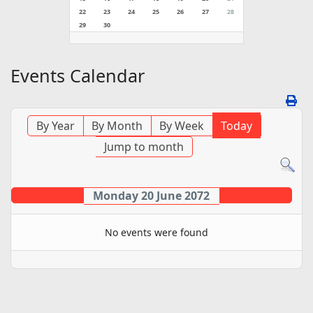
22
23
24
25
26
27
28
29
30
Events Calendar
By Year
By Month
By Week
Today
Jump to month
Monday 20 June 2072
No events were found