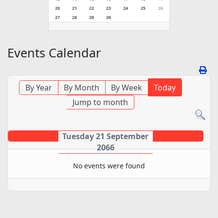
20
21
22
23
24
25
26
27
28
29
30
Events Calendar
By Year
By Month
By Week
Today
Jump to month
Tuesday 21 September
2066
No events were found