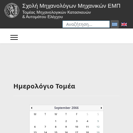
Σχολή Μηχανολόγων Μηχανικών ΕΜΠ
Τομέας Μηχανολογικών Κατασκευών
& Αυτομάτου Ελέγχου
Αναζήτηση
Type 2 or more characters for r
Ημερολόγιο Τομέα
September 2066
M
T
W
T
F
S
S
1
2
3
4
5
6
7
8
9
10
11
12
13
14
15
16
17
18
19