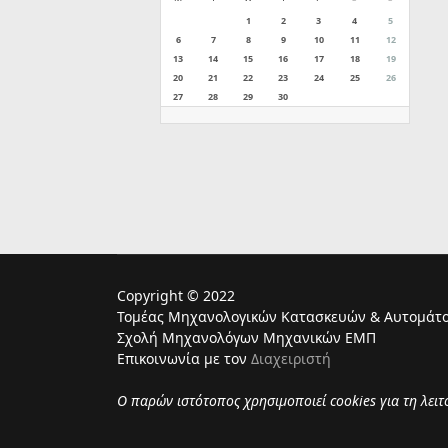
1
2
3
4
5
6
7
8
9
10
11
12
13
14
15
16
17
18
19
20
21
22
23
24
25
26
27
28
29
30
Copyright © 2022
Τομέας Μηχανολογικών Κατασκευών & Αυτομάτο
Σχολή Μηχανολόγων Μηχανικών ΕΜΠ
Επικοινωνία με τον
Διαχειριστή
Ο παρών ιστότοπος χρησιμoποιεί cookies για τη λει