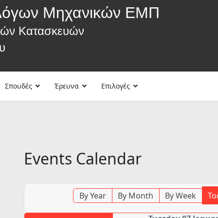
λόγων Μηχανικών ΕΜΠ
κών Κατασκευών
υ
Σπουδές
Έρευνα
Επιλογές
Events Calendar
By Year
By Month
By Week
To