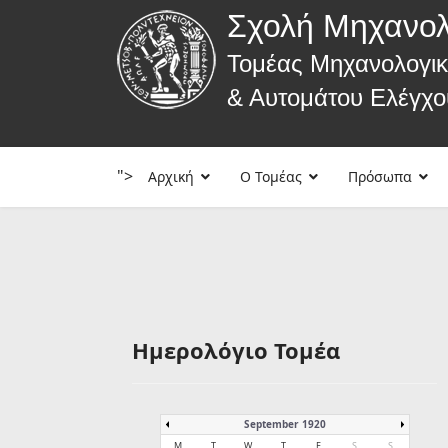
Σχολή Μηχανο
Τομέας Μηχανολογι
& Αυτομάτου Ελέγχο
">
Αρχική
Ο Τομέας
Πρόσωπα
Ημερολόγιο Τομέα
September 1920
M
T
W
T
F
S
S