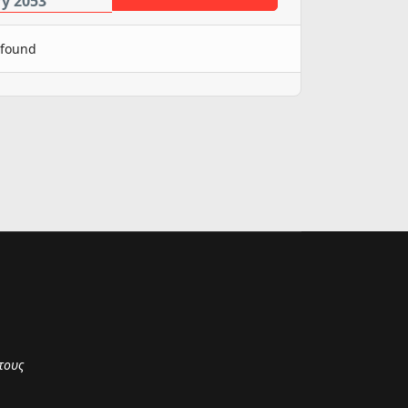
ry 2053
 found
τους