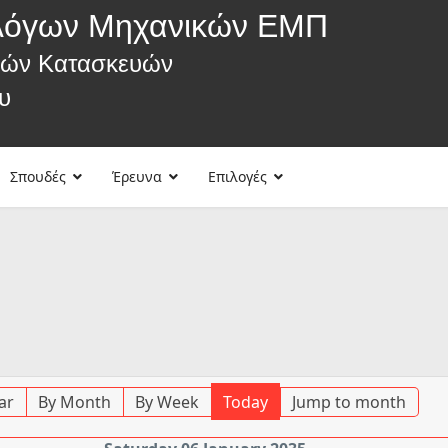
λόγων Μηχανικών ΕΜΠ
κών Κατασκευών
υ
Σπουδές
Έρευνα
Επιλογές
ar
By Month
By Week
Today
Jump to month