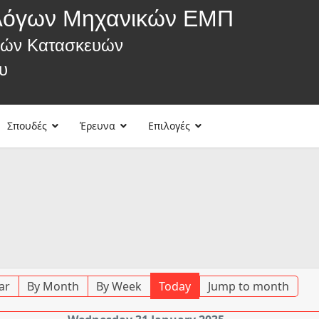
λόγων Μηχανικών ΕΜΠ
κών Κατασκευών
υ
Σπουδές
Έρευνα
Επιλογές
ar
By Month
By Week
Today
Jump to month