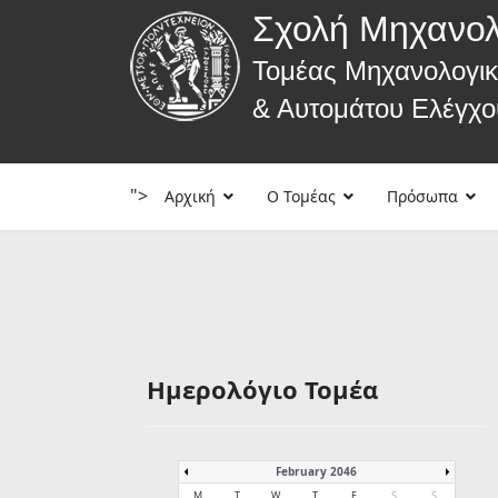
Σχολή Μηχανο
Τομέας Μηχανολογι
& Αυτομάτου Ελέγχο
">
Αρχική
Ο Τομέας
Πρόσωπα
Ημερολόγιο Τομέα
February 2046
M
T
W
T
F
S
S