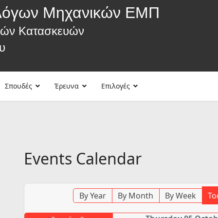
λόγων Μηχανικών ΕΜΠ
κών Κατασκευών
υ
Σπουδές
Έρευνα
Επιλογές
Events Calendar
By Year
By Month
By Week
To