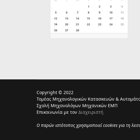
1
2
3
4
5
6
7
8
9
10
11
12
13
14
15
16
17
18
19
20
21
22
23
24
25
26
27
28
Copyright © 2022
Τομέας Μηχανολογικών Κατασκευών & Αυτομάτο
Σχολή Μηχανολόγων Μηχανικών ΕΜΠ
Επικοινωνία με τον
Διαχειριστή
Ο παρών ιστότοπος χρησιμoποιεί cookies για τη λει