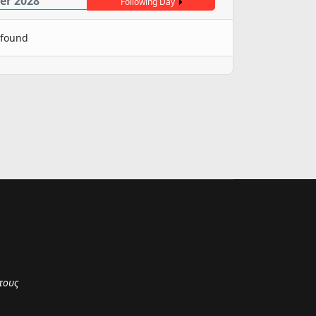
er 2028
Following Day
 found
τους