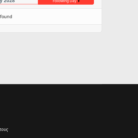
y 2028
Following Day
 found
τους