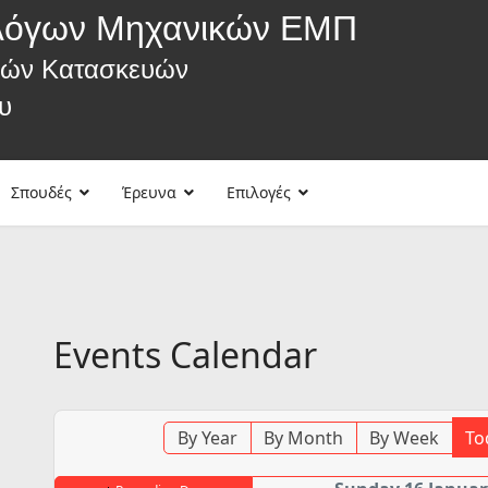
λόγων Μηχανικών ΕΜΠ
κών Κατασκευών
υ
Σπουδές
Έρευνα
Επιλογές
Events Calendar
By Year
By Month
By Week
To