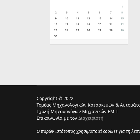
1
2
3
4
5
6
7
8
9
10
11
12
13
14
15
16
17
18
19
20
21
22
23
24
25
26
27
28
29
30
Copyright © 2022
Τομέας Μηχανολογικών Κατασκευών & Αυτομάτο
Σχολή Μηχανολόγων Μηχανικών ΕΜΠ
Επικοινωνία με τον
Διαχειριστή
Ο παρών ιστότοπος χρησιμoποιεί cookies για τη λει