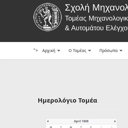
Σχολή Μηχανο
Τομέας Μηχανολογι
& Αυτομάτου Ελέγχο
">
Αρχική
Ο Τομέας
Πρόσωπα
Ημερολόγιο Τομέα
April 1888
M
T
W
T
F
S
S