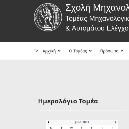
Σχολή Μηχανο
Τομέας Μηχανολογι
& Αυτομάτου Ελέγχο
">
Αρχική
Ο Τομέας
Πρόσωπα
Ημερολόγιο Τομέα
June 1897
M
T
W
T
F
S
S