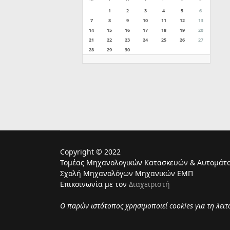
1
2
3
4
5
6
7
8
9
10
11
12
13
14
15
16
17
18
19
20
21
22
23
24
25
26
27
28
29
30
Copyright © 2022
Τομέας Μηχανολογικών Κατασκευών & Αυτομάτο
Σχολή Μηχανολόγων Μηχανικών ΕΜΠ
Επικοινωνία με τον
Διαχειριστή
Ο παρών ιστότοπος χρησιμoποιεί cookies για τη λει