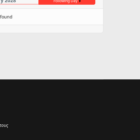
ry 2028
Following Day
 found
τους