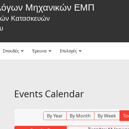
λόγων Μηχανικών ΕΜΠ
κών Κατασκευών
υ
Σπουδές
Έρευνα
Επιλογές
Events Calendar
By Year
By Month
By Week
To