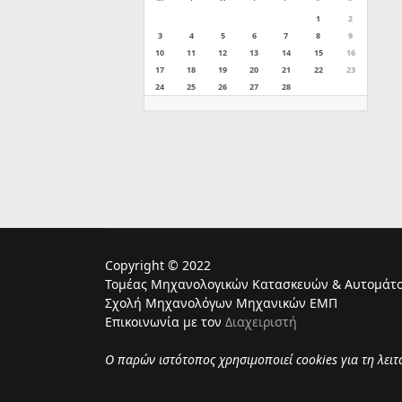
1
2
3
4
5
6
7
8
9
10
11
12
13
14
15
16
17
18
19
20
21
22
23
24
25
26
27
28
Copyright © 2022
Τομέας Μηχανολογικών Κατασκευών & Αυτομάτο
Σχολή Μηχανολόγων Μηχανικών ΕΜΠ
Επικοινωνία με τον
Διαχειριστή
Ο παρών ιστότοπος χρησιμoποιεί cookies για τη λει