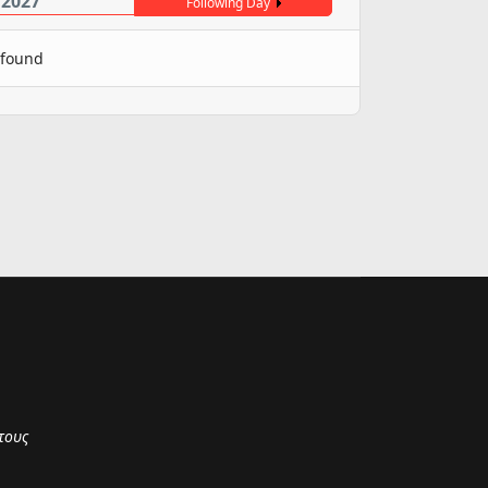
 2027
Following Day
 found
τους