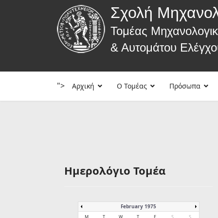
Σχολή Μηχανο
Τομέας Μηχανολογι
& Αυτομάτου Ελέγχο
">
Αρχική
Ο Τομέας
Πρόσωπα
Ημερολόγιο Τομέα
February 1975
M
T
W
T
F
S
S