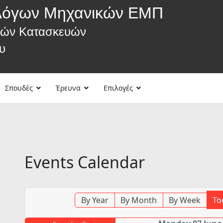
λόγων Μηχανικών ΕΜΠ
κών Κατασκευών
υ
Σπουδές
Έρευνα
Επιλογές
Events Calendar
By Year
By Month
By Week
To