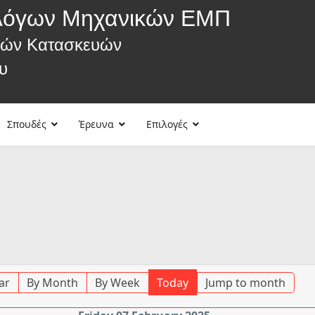
λόγων Μηχανικών ΕΜΠ
κών Κατασκευών
υ
Σπουδές
Έρευνα
Επιλογές
ar
By Month
By Week
Today
Jump to month