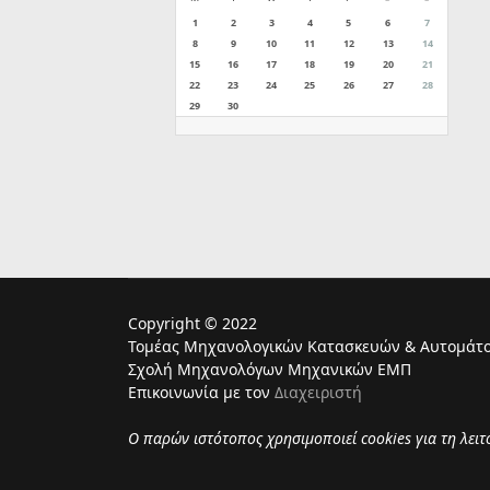
1
2
3
4
5
6
7
8
9
10
11
12
13
14
15
16
17
18
19
20
21
22
23
24
25
26
27
28
29
30
Copyright © 2022
Τομέας Μηχανολογικών Κατασκευών & Αυτομάτο
Σχολή Μηχανολόγων Μηχανικών ΕΜΠ
Επικοινωνία με τον
Διαχειριστή
Ο παρών ιστότοπος χρησιμoποιεί cookies για τη λει