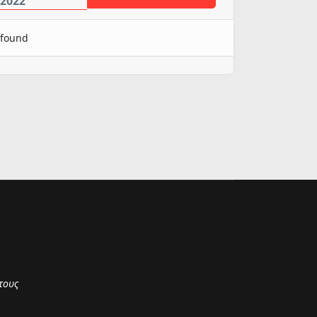
2022
 found
τους