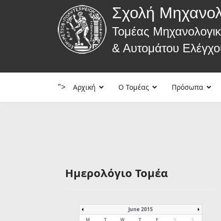
Σχολή Μηχανο
Τομέας Μηχανολογι
& Αυτομάτου Ελέγχο
">
Αρχική
Ο Τομέας
Πρόσωπα
Ημερολόγιο Τομέα
June 2015
M
T
W
T
F
S
S