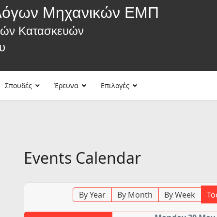
λόγων Μηχανικών ΕΜΠ
κών Κατασκευών
υ
Σπουδές
Έρευνα
Επιλογές
Events Calendar
By Year
By Month
By Week
To