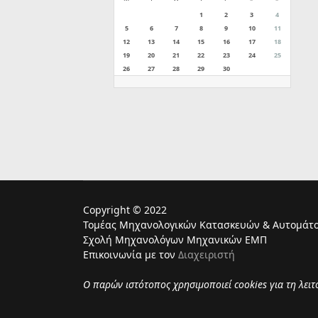
1
2
3
4
5
6
7
8
9
10
11
12
13
14
15
16
17
18
19
20
21
22
23
24
25
26
27
28
29
30
Copyright © 2022
Τομέας Μηχανολογικών Κατασκευών & Αυτομάτο
Σχολή Μηχανολόγων Μηχανικών ΕΜΠ
Επικοινωνία με τον
Διαχειριστή
Ο παρών ιστότοπος χρησιμoποιεί cookies για τη λει