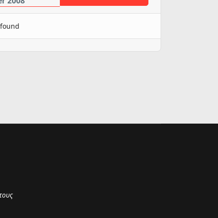
er 2008
 found
τους