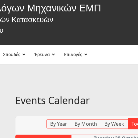
λόγων Μηχανικών ΕΜΠ
κών Κατασκευών
υ
Σπουδές
Έρευνα
Επιλογές
Events Calendar
By Year
By Month
By Week
To