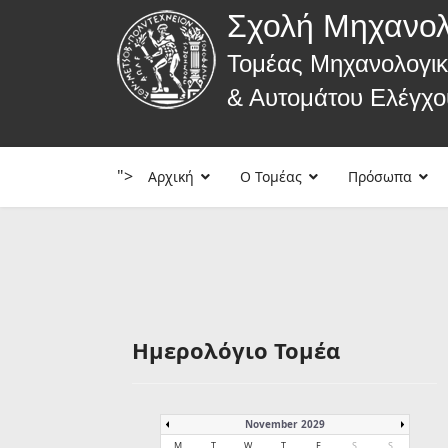
Σχολή Μηχανο
Τομέας Μηχανολογι
& Αυτομάτου Ελέγχο
">
Αρχική
Ο Τομέας
Πρόσωπα
Ημερολόγιο Τομέα
November 2029
M
T
W
T
F
S
S