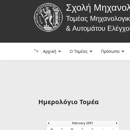
Σχολή Μηχανο
Τομέας Μηχανολογι
& Αυτομάτου Ελέγχο
">
Αρχική
Ο Τομέας
Πρόσωπα
Ημερολόγιο Τομέα
February 2091
M
T
W
T
F
S
S