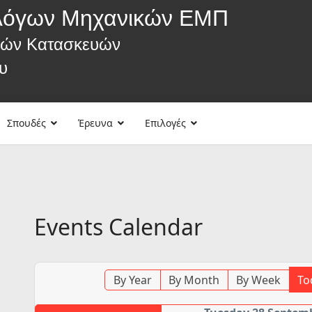
λόγων Μηχανικών ΕΜΠ
κών Κατασκευών
υ
Σπουδές
Έρευνα
Επιλογές
Events Calendar
By Year
By Month
By Week
To