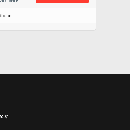
ber 1999
 found
τους