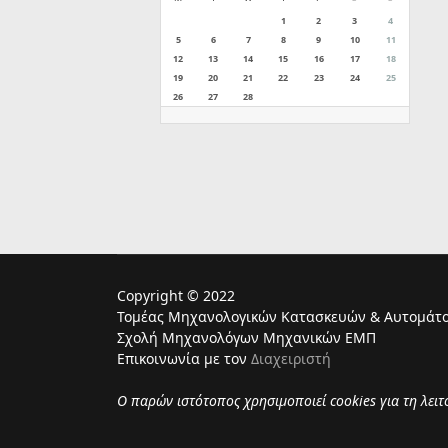
1
2
3
4
5
6
7
8
9
10
11
12
13
14
15
16
17
18
19
20
21
22
23
24
25
26
27
28
Copyright © 2022
Τομέας Μηχανολογικών Κατασκευών & Αυτομάτο
Σχολή Μηχανολόγων Μηχανικών ΕΜΠ
Επικοινωνία με τον
Διαχειριστή
Ο παρών ιστότοπος χρησιμoποιεί cookies για τη λει