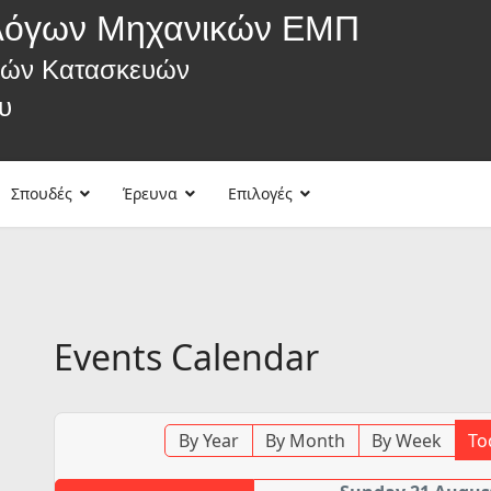
λόγων Μηχανικών ΕΜΠ
κών Κατασκευών
υ
Σπουδές
Έρευνα
Επιλογές
Events Calendar
By Year
By Month
By Week
To