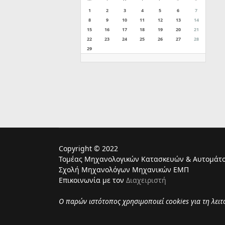
1
2
3
4
5
6
7
8
9
10
11
12
13
14
15
16
17
18
19
20
21
22
23
24
25
26
27
28
29
Copyright © 2022
Τομέας Μηχανολογικών Κατασκευών & Αυτομάτο
Σχολή Μηχανολόγων Μηχανικών ΕΜΠ
Επικοινωνία με τον
Διαχειριστή
Ο παρών ιστότοπος χρησιμoποιεί cookies για τη λει