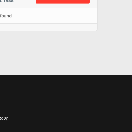
t 1988
 found
τους