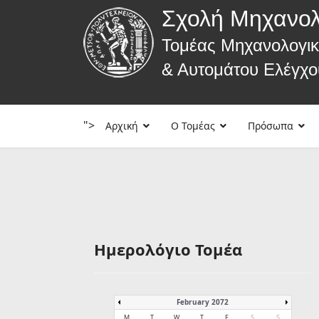
Σχολή Μηχανο
Τομέας Μηχανολογι
& Αυτομάτου Ελέγχο
">
Αρχική
Ο Τομέας
Πρόσωπα
Ημερολόγιο Τομέα
February 2072
M
T
W
T
F
S
S