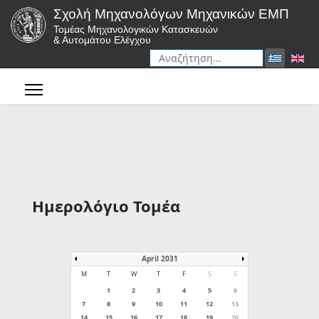
Σχολή Μηχανολόγων Μηχανικών ΕΜΠ
Τομέας Μηχανολογικών Κατασκευών
& Αυτομάτου Ελέγχου
Αναζήτηση
Type 2 or more characters for r
Ημερολόγιο Τομέα
April 2031
M
T
W
T
F
S
S
1
2
3
4
5
6
7
8
9
10
11
12
13
14
15
16
17
18
19
20