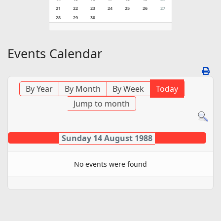
21
22
23
24
25
26
27
28
29
30
Events Calendar
By Year
By Month
By Week
Today
Jump to month
Sunday 14 August 1988
No events were found