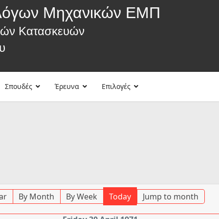
λόγων Μηχανικών ΕΜΠ
κών Κατασκευών
υ
Σπουδές
Έρευνα
Επιλογές
ar
By Month
By Week
Today
Jump to month