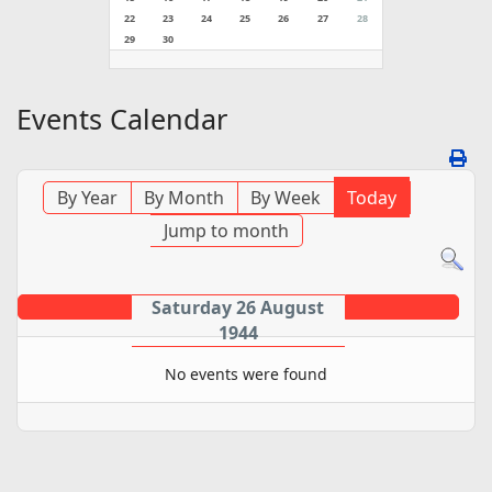
22
23
24
25
26
27
28
29
30
Events Calendar
By Year
By Month
By Week
Today
Jump to month
Saturday 26 August
1944
No events were found