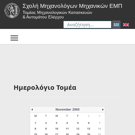
Σχολή Μηχανολόγων Μηχανικών ΕΜΠ
Τομέας Μηχανολογικών Κατασκευών
& Αυτομάτου Ελέγχου
Αναζήτηση
Type 2 or more characters for r
Ημερολόγιο Τομέα
November 2060
M
T
W
T
F
S
S
1
2
3
4
5
6
7
8
9
10
11
12
13
14
15
16
17
18
19
20
21