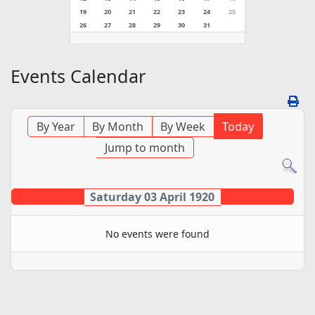
19
20
21
22
23
24
25
26
27
28
29
30
31
Events Calendar
By Year
By Month
By Week
Today
Jump to month
Saturday 03 April 1920
No events were found