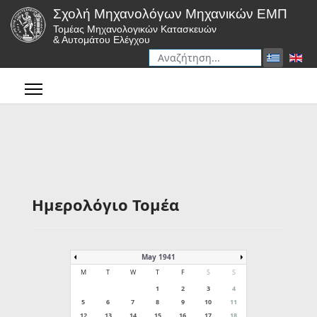
Σχολή Μηχανολόγων Μηχανικών ΕΜΠ
Τομέας Μηχανολογικών Κατασκευών
& Αυτομάτου Ελέγχου
Αναζήτηση
Type 2 or more characters for r
Ημερολόγιο Τομέα
May 1941
M
T
W
T
F
S
S
1
2
3
4
5
6
7
8
9
10
11
12
13
14
15
16
17
18