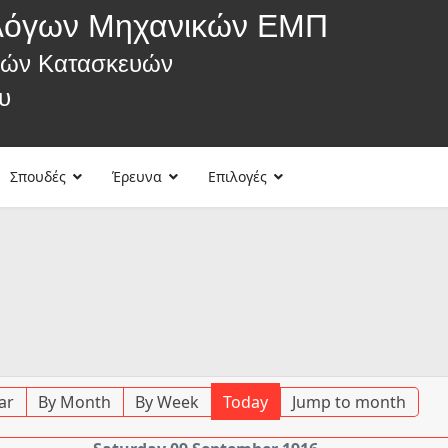
λόγων Μηχανικών ΕΜΠ
κών Κατασκευών
υ
Σπουδές
Έρευνα
Επιλογές
ar
By Month
By Week
Today
Jump to month