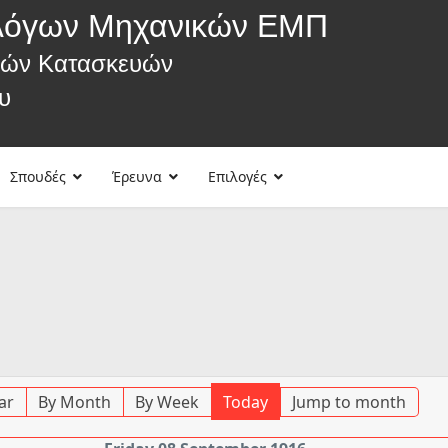
λόγων Μηχανικών ΕΜΠ
κών Κατασκευών
υ
Σπουδές
Έρευνα
Επιλογές
ar
By Month
By Week
Today
Jump to month