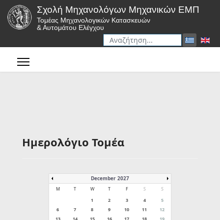
Σχολή Μηχανολόγων Μηχανικών ΕΜΠ
Τομέας Μηχανολογικών Κατασκευών
& Αυτομάτου Ελέγχου
Αναζήτηση
Type 2 or more characters for r
Ημερολόγιο Τομέα
December 2027
M
T
W
T
F
S
S
1
2
3
4
5
6
7
8
9
10
11
12
13
14
15
16
17
18
19