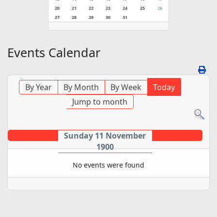
20
21
22
23
24
25
26
27
28
29
30
31
Events Calendar
By Year
By Month
By Week
Today
Jump to month
Sunday 11 November
1900
No events were found