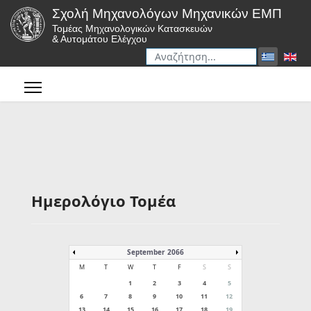
Σχολή Μηχανολόγων Μηχανικών ΕΜΠ
Τομέας Μηχανολογικών Κατασκευών
& Αυτομάτου Ελέγχου
Αναζήτηση
Type 2 or more characters for r
Ημερολόγιο Τομέα
September 2066
M
T
W
T
F
S
S
1
2
3
4
5
6
7
8
9
10
11
12
13
14
15
16
17
18
19