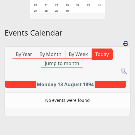
20
21
22
23
24
25
26
27
28
29
30
Events Calendar
By Year
By Month
By Week
Today
Jump to month
Monday 13 August 1894
No events were found