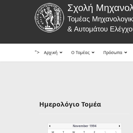
Σχολή Μηχανο
Τομέας Μηχανολογι
& Αυτομάτου Ελέγχο
">
Αρχική
Ο Τομέας
Πρόσωπα
Ημερολόγιο Τομέα
November 1994
M
T
W
T
F
S
S