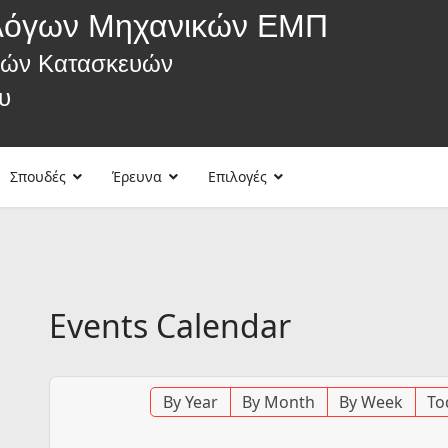
λόγων Μηχανικών ΕΜΠ
κών Κατασκευών
υ
Σπουδές
Έρευνα
Επιλογές
Events Calendar
By Year
By Month
By Week
To