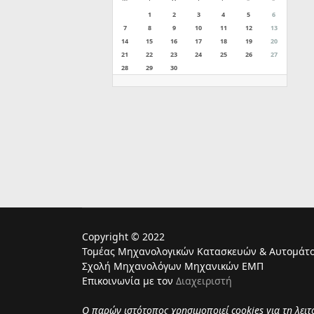
1
2
3
4
5
6
7
8
9
10
11
12
13
14
15
16
17
18
19
20
21
22
23
24
25
26
27
28
29
30
Copyright © 2022
Τομέας Μηχανολογικών Κατασκευών & Αυτομάτο
Σχολή Μηχανολόγων Μηχανικών ΕΜΠ
Επικοινωνία με τον
Διαχειριστή
Ο παρών ιστότοπος χρησιμoποιεί cookies για τη λει